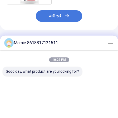
जारी रखें
अनुशंसित उत्पाद
Mamie 8618817121511
10:28 PM
Good day, what product are you looking for?
7 इंच टच स्क्रीन के साथ
पीक्यूडब्ल्यूटी एस५०० ७ इंच
पीक्यूडब्ल्यूटी-एस1
PQWT S150 भूमिगत जल
टच स्क्रीन के साथ ५००
जल डिटेक्टर 500 म
डिटेक्टर
मीटर भूमिगत जल डिटेक्टर
गहराई एलसीडी डिस्प्
साथ
सबसे अच्छी कीमत
सबसे अच्छी कीमत
सबसे अच्छी 