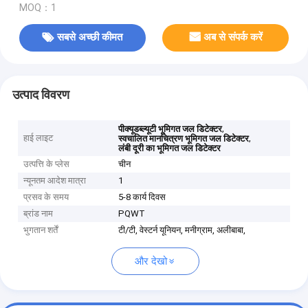
MOQ：1
सबसे अच्छी कीमत
अब से संपर्क करें
उत्पाद विवरण
,
पीक्यूडब्ल्यूटी भूमिगत जल डिटेक्टर
हाई लाइट
,
स्वचालित मानचित्रण भूमिगत जल डिटेक्टर
लंबी दूरी का भूमिगत जल डिटेक्टर
उत्पत्ति के प्लेस
चीन
न्यूनतम आदेश मात्रा
1
प्रसव के समय
5-8 कार्य दिवस
ब्रांड नाम
PQWT
भुगतान शर्तें
टी/टी, वेस्टर्न यूनियन, मनीग्राम, अलीबाबा,
और देखो