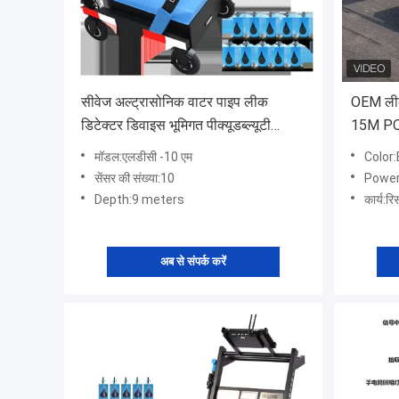
सीवेज अल्ट्रासोनिक वाटर पाइप लीक
OEM लीक 
डिटेक्टर डिवाइस भूमिगत पीक्यूडब्ल्यूटी
15M PQ
एलडीसी 10 एम
मॉडल:एलडीसी -10 एम
Color
सेंसर की संख्या:10
Power
Depth:9 meters
कार्य:र
अब से संपर्क करें