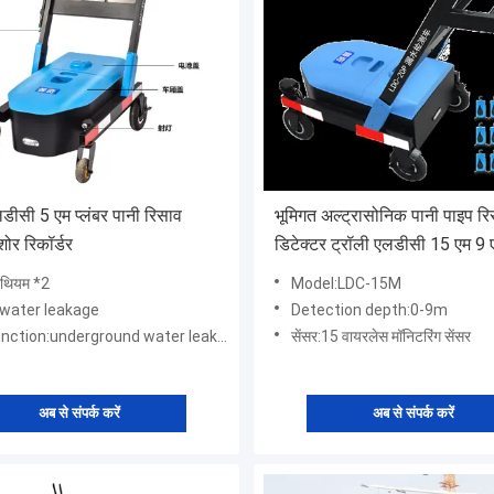
लडीसी 5 एम प्लंबर पानी रिसाव
भूमिगत अल्ट्रासोनिक पानी पाइप र
शोर रिकॉर्डर
डिटेक्टर ट्रॉली एलडीसी 15 एम 9 
लिथियम *2
Model:LDC-15M
:water leakage
Detection depth:0-9m
ion:underground water leak detection equipment
सेंसर:15 वायरलेस मॉनिटरिंग सेंसर
अब से संपर्क करें
अब से संपर्क करें