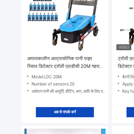
आपातकालीन अल्ट्रासोनिक पानी पाइप
ट्रॉली ए
रिसाव डिटेक्टर ट्रॉली एलडीसी 20M गहराई
डिटेक्टर 
9M 20KHz
Model:LDC-20M
बैटरी:
Number of sensors:20
Apply
आवेदन:पानी की आपूर्ति, हीटिंग, आग, आदि के लिए दबाव पाइपलाइन
Key funct
अब से संपर्क करें