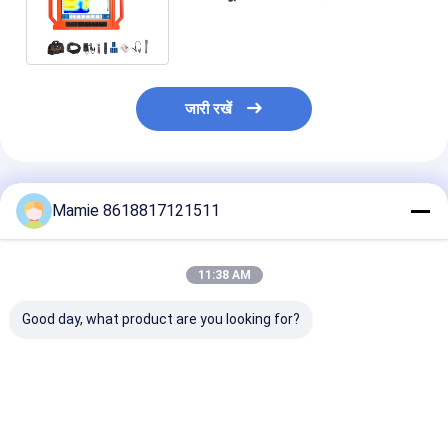
उपकरण पानी का पता लगाने वाला भूमिगत पानी
जारी रखें
अनुशंसित उत्पाद
Mamie 8618817121511
11:38 AM
Good day, what product are you looking for?
7 इंच टच स्क्रीन के साथ
पीक्यूडब्ल्यूटी एस५०० ७ इंच
पीक्यूडब्ल्यूटी-एस1
PQWT S150 भूमिगत जल
टच स्क्रीन के साथ ५००
जल डिटेक्टर 500 म
डिटेक्टर
मीटर भूमिगत जल डिटेक्टर
गहराई एलसीडी डिस्प्
साथ