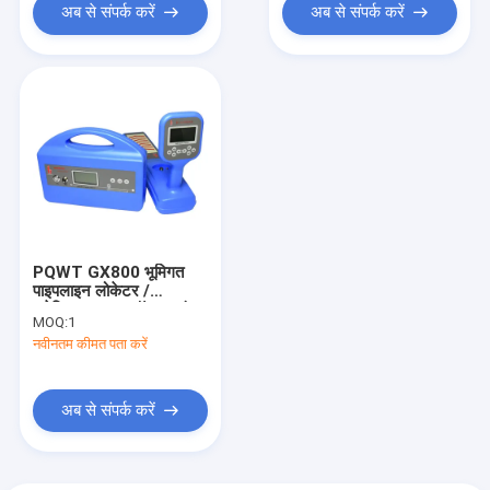
अब से संपर्क करें
अब से संपर्क करें
PQWT GX800 भूमिगत
पाइपलाइन लोकेटर /
इलेक्ट्रिक वायर फॉल्ट फाइंडर
MOQ:
1
6m गहराई:
नवीनतम कीमत पता करें
अब से संपर्क करें