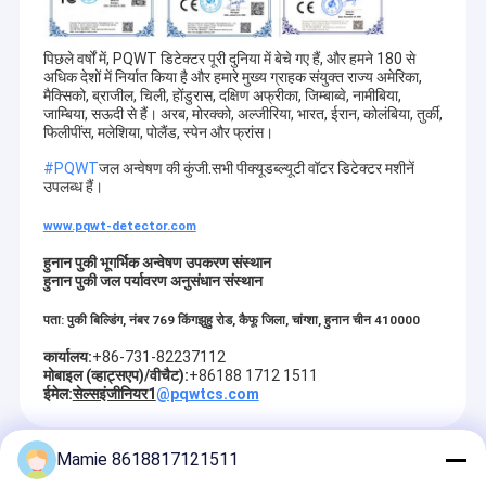
पिछले वर्षों में, PQWT डिटेक्टर पूरी दुनिया में बेचे गए हैं, और हमने 180 से
अधिक देशों में निर्यात किया है और हमारे मुख्य ग्राहक संयुक्त राज्य अमेरिका,
मैक्सिको, ब्राजील, चिली, होंडुरास, दक्षिण अफ्रीका, जिम्बाब्वे, नामीबिया,
जाम्बिया, सऊदी से हैं। अरब, मोरक्को, अल्जीरिया, भारत, ईरान, कोलंबिया, तुर्की,
फिलीपींस, मलेशिया, पोलैंड, स्पेन और फ्रांस।
#PQWT
जल अन्वेषण की कुंजी.सभी पीक्यूडब्ल्यूटी वॉटर डिटेक्टर मशीनें
उपलब्ध हैं।
www.pqwt-detector.com
हुनान पुकी भूगर्भिक अन्वेषण उपकरण संस्थान
हुनान पुकी जल पर्यावरण अनुसंधान संस्थान
पता: पुकी बिल्डिंग, नंबर 769 किंगझुहु रोड, कैफू जिला, चांग्शा, हुनान चीन 410000
कार्यालय:
+86-731-82237112
घर
मोबाइल (व्हाट्सएप)
/वीचैट
):
+86188 1712 1511
PQWT एक अनुसंधान संस्थान है जो जल रिसाव डिटेक्टर और भूवैज्ञानिक अन्वेषण
ईमेल:
सेल्सइंजीनियर1
@pqwtcs.com
उपकरणों के अनुसंधान और विकास में विशेषज्ञता रखता है।
उत्पादों
मई 2006 में हुनान पुकी भूवैज्ञानिक अन्वेषण उपकरण संस्थान और हुनान पुकी जल
Mamie 8618817121511
हमारे बारे में
अनुशंसित उत्पाद
पर्यावरण अनुसंधान संस्थान की स्थापना की गई; पुकी संस्थान मुख्य रूप से निम्नलिखित