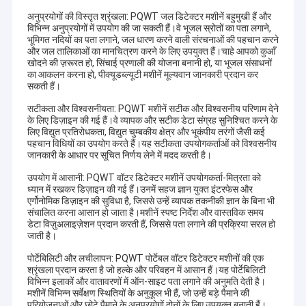
अनुप्रयोगों की विस्तृत श्रृंखला: PQWT जल डिटेक्टर मशीनें बहुमुखी हैं और
विभिन्न अनुप्रयोगों में उपयोग की जा सकती हैं।वे भूजल स्रोतों का पता लगाने,
भूमिगत नदियों का पता लगाने, जल धारण करने वाली संरचनाओं की पहचान करने
और जल तालिकाओं का मानचित्रण करने के लिए उपयुक्त हैं।चाहे आपको कुआँ
खोदने की ज़रूरत हो, सिंचाई प्रणाली की योजना बनानी हो, या भूजल संसाधनों
का आकलन करना हो, पीक्यूडब्ल्यूटी मशीनें मूल्यवान जानकारी प्रदान कर
सकती हैं।
सटीकता और विश्वसनीयता: PQWT मशीनें सटीक और विश्वसनीय परिणाम देने
के लिए डिज़ाइन की गई हैं।वे व्यापक और सटीक डेटा संग्रह सुनिश्चित करने के
लिए विद्युत प्रतिरोधकता, विद्युत चुम्बकीय क्षेत्र और भूकंपीय तरंगों जैसी कई
पहचान विधियों का उपयोग करते हैं।यह सटीकता उपयोगकर्ताओं को विश्वसनीय
जानकारी के आधार पर सूचित निर्णय लेने में मदद करती है।
उपयोग में आसानी: PQWT वॉटर डिटेक्टर मशीनें उपयोगकर्ता-मित्रता को
ध्यान में रखकर डिज़ाइन की गई हैं।उनमें सहज ज्ञान युक्त इंटरफेस और
एर्गोनोमिक डिज़ाइन की सुविधा है, जिससे उन्हें व्यापक तकनीकी ज्ञान के बिना भी
संचालित करना आसान हो जाता है।मशीनें स्पष्ट निर्देश और वास्तविक समय
डेटा विज़ुअलाइज़ेशन प्रदान करती हैं, जिससे पता लगाने की प्रक्रिया सरल हो
जाती है।
पोर्टेबिलिटी और लचीलापन: PQWT पोर्टेबल वॉटर डिटेक्टर मशीनों की एक
श्रृंखला प्रदान करता है जो हल्के और परिवहन में आसान हैं।यह पोर्टेबिलिटी
विभिन्न इलाकों और वातावरणों में ऑन-साइट पता लगाने की अनुमति देती है।
मशीनें विभिन्न सर्वेक्षण स्थितियों के अनुकूल भी हैं, जो उन्हें बड़े पैमाने की
परियोजनाओं और छोटे पैमाने के अनुप्रयोगों दोनों के लिए उपयुक्त बनाती हैं।