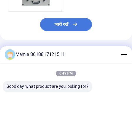
जारी रखें
अनुशंसित उत्पाद
Mamie 8618817121511
6:49 PM
Good day, what product are you looking for?
होम नलसाजी जल रिसाव
औद्योगिक भूमिगत पाइप रिसाव
एल 30 ध्वनिक लीक 
डिटेक्टर PQWT L50
डिटेक्टर उपकरण PQWT
सिस्टम पाइप माइक 
त्रिकोणीय सेंसर
L40
डिटेक्शन 2W
सबसे अच्छी कीमत
सबसे अच्छी कीमत
सबसे अच्छी 