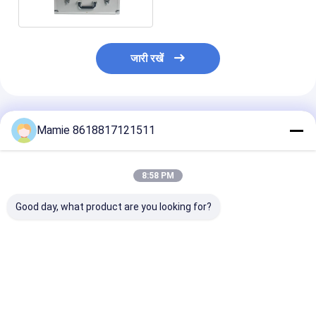
जारी रखें
अनुशंसित उत्पाद
Mamie 8618817121511
8:58 PM
Good day, what product are you looking for?
होम नलसाजी जल रिसाव
औद्योगिक भूमिगत पाइप रिसाव
एल 30 ध्वनिक लीक 
डिटेक्टर PQWT L50
डिटेक्टर उपकरण PQWT
सिस्टम पाइप माइक 
त्रिकोणीय सेंसर
L40
डिटेक्शन 2W
सबसे अच्छी कीमत
सबसे अच्छी कीमत
सबसे अच्छी 