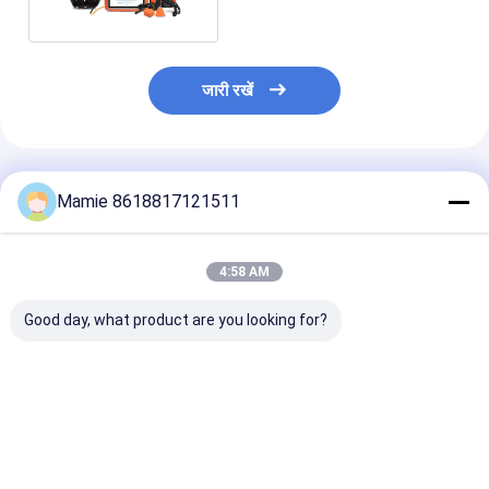
जारी रखें
अनुशंसित उत्पाद
Mamie 8618817121511
4:58 AM
Good day, what product are you looking for?
पीक्यूडब्ल्यूटी-125सी लीक
PQWT-125A स्मार्ट लीक
पीक्यूडब्ल्यूटी-125
डिटेक्टर एआई ध्वनिक
डिटेक्टर
डिटेक्टर उन्नत डिटेक
विश्लेषण और शोर फ़िल्टरिंग के
बहुआयामी विशेषता निष
साथ पानी के पाइपलाइनों में
और ध्वनिक गुहा अनु
समय-डोमेन वेवफॉर्म
साथ
सबसे अच्छी कीमत
सबसे अच्छी कीमत
सबसे अच्छी 
विज़ुअलाइजेशन के लिए