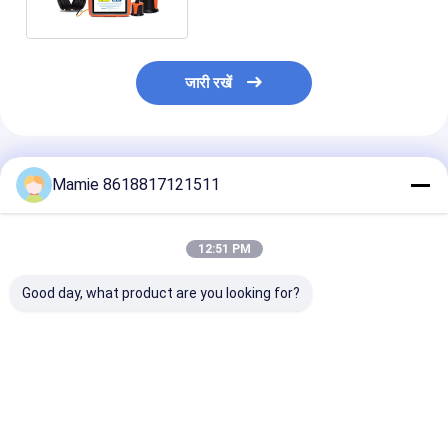
जारी रखें
अनुशंसित उत्पाद
Mamie 8618817121511
12:51 PM
Good day, what product are you looking for?
पीक्यूडब्ल्यूटी-125सी लीक
PQWT-125A स्मार्ट लीक
पीक्यूडब्ल्यूटी-125
डिटेक्टर एआई ध्वनिक
डिटेक्टर
डिटेक्टर उन्नत डिटेक
विश्लेषण और शोर फ़िल्टरिंग के
बहुआयामी विशेषता निष
साथ पानी के पाइपलाइनों में
और ध्वनिक गुहा अनु
समय-डोमेन वेवफॉर्म
साथ
सबसे अच्छी कीमत
सबसे अच्छी कीमत
सबसे अच्छी 
विज़ुअलाइजेशन के लिए