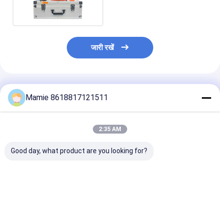
त्रिकोणीय सेंसर
जारी रखें
अनुशंसित उत्पाद
Mamie 8618817121511
2:35 AM
Good day, what product are you looking for?
होम नलसाजी जल रिसाव
औद्योगिक भूमिगत पाइप रिसाव
एल 30 ध्वनिक लीक 
डिटेक्टर PQWT L50
डिटेक्टर उपकरण PQWT
सिस्टम पाइप माइक 
त्रिकोणीय सेंसर
L40
डिटेक्शन 2W
सबसे अच्छी कीमत
सबसे अच्छी कीमत
सबसे अच्छी 