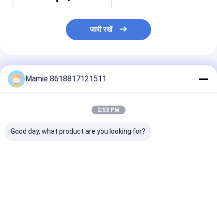
जारी रखें
अनुशंसित उत्पाद
Mamie 8618817121511
2:53 PM
Good day, what product are you looking for?
ट्रॉली एलडीसी 5 एम प्लंबर
20 एम लीक अलर्ट वाटर लीक
15 एम स्मार्ट वाटर 
पानी रिसाव डिटेक्टर शोर
डिटेक्टर ट्रॉली पीक्यूडब्ल्यूटी
लीक डिटेक्शन ट्रॉल
रिकॉर्डर
एलडीसी 9 एम भूमिगत
डीप पीक्यूडब्ल्यूटी ए
सबसे अच्छी कीमत
सबसे अच्छी कीमत
सबसे अच्छी 