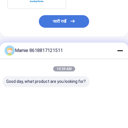
जारी रखें
अनुशंसित उत्पाद
Mamie 8618817121511
10:39 AM
Good day, what product are you looking for?
PQWT GX700 भूमिगत
PQWT GX800
पीक्यूडब्ल्यूटी-जीएक
पाइप लोकेटर पाइपलाइन लीक
अंडरग्राउंड पाइप लोकेटर
दबाव वायरलेस भूमिग
डिटेक्टर नलसाजी दफन
आरएफ अंडरग्राउंड वायर
लोकेटर केबल लोकेटि
फॉल्ट डिटेक्टर
डिवाइस
सबसे अच्छी कीमत
सबसे अच्छी कीमत
सबसे अच्छी 