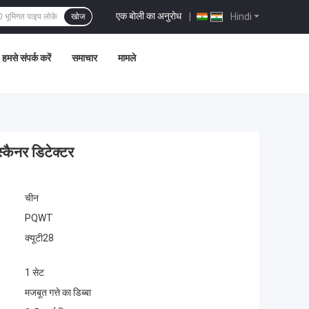
एक बोली का अनुरोध
|
Hindi
खोज
हमसे संपर्क करें
समाचार
मामले
कैनर डिटेक्टर
चीन
PQWT
क्यूटी28
1 सेट
मजबूत गत्ते का डिब्बा