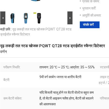
प्रसव के समय:
भुगतान शर्तें:
आपूर्ति की क्षमता:
संपर्क करें
बड़ी छवि :
दृढ़ लकड़ी तल स्टड खोजक PQWT QT28 स्टड
ड्राईवॉल स्कैनर डिटेक्टर
दृढ़ लकड़ी तल स्टड खोजक PQWT QT28 स्टड ड्राईवॉल स्कैनर डिटेक्टर
वर्णन
परीक्षण स्थिति:
तापमान: 20 ℃ ~ 25 ℃; आर्द्रता: 35 ~ 55%
स्टडस्क
9वी वर्ग कार्बन-जस्ता या क्षारीय बैटरी
लाइव ए
बैटरी:
हर्ट्ज /
यदि बिजली चालू होने पर बैटरी वोल्टेज बहुत कम
कम बैटरी संकेत:
है, तो बैटरी आइकन फ्लैश होगा, बैटरी को बदलने
परिचाल
की आवश्यकत