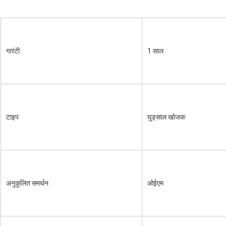
गारंटी
1 साल
टाइप
घुड़साल खोजक
अनुकूलित समर्थन
ओईएम