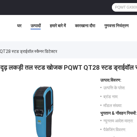
घर
उत्पादों
हमारे बारे में
कारखाना दौरा
गुणवत्ता नियंत्रण
T28 स्टड ड्राईवॉल स्कैनर डिटेक्टर
दृढ़ लकड़ी तल स्टड खोजक PQWT QT28 स्टड ड्राईवॉल स्
उत्पाद विवरण:
उत्पत्ति के प्लेस:
ब्रांड नाम:
मॉडल संख्या:
भुगतान & नौवहन नियमों:
न्यूनतम आदेश मात्रा:
पैकेजिंग विवरण: