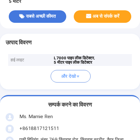
5 मीटर
सबसे अच्छी कीमत
अब से संपर्क करें
उत्पाद विवरण
,
L7000 पाइप लीक डिटेक्टर
हाई लाइट
5 मीटर पाइप लीक डिटेक्टर
और देखो
सम्पर्क करने का विवरण
Ms. Mamie Ren
+8618817121511
पुकी बिल्डिंग, नंबर 769 किंगझुहू रोड, किंगझुहु स्ट्रीट, कैफू जिला,