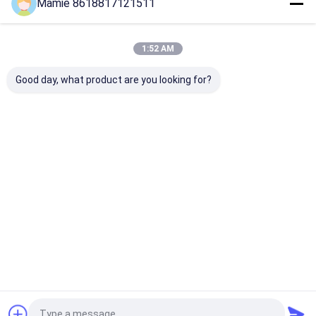
Mamie 8618817121511
1:52 AM
Good day, what product are you looking for?
पीक्यूडब्ल्यूटी-125सी लीक
PQWT-125A स्मार्ट लीक
पीक्यूडब्ल्यूटी-125
डिटेक्टर एआई ध्वनिक
डिटेक्टर
डिटेक्टर उन्नत डिटेक
विश्लेषण और शोर फ़िल्टरिंग के
बहुआयामी विशेषता निष
साथ पानी के पाइपलाइनों में
और ध्वनिक गुहा अनु
समय-डोमेन वेवफॉर्म
साथ
सबसे अच्छी कीमत
सबसे अच्छी कीमत
सबसे अच्छी 
विज़ुअलाइजेशन के लिए
होम
हमारे बारे में
हमसे संपर्क करें
Desktop Site
साइटमैप
गोपनीयता नीति
गुणवत्ता
जल पाइपलाइन रिसाव डिटेक्टर
चीन का कारखाना.Copyright © 2026 Hunan
Puqi Water Environment Institute Co.Ltd.. All Rights Reserved.