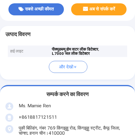
सबसे अच्छी कीमत
अब से संपर्क करें
उत्पाद विवरण
,
पीक्यूडब्ल्यू होम वाटर लीक डिटेक्टर
हाई लाइट
L7000 जल लीक डिटेक्टर
और देखो
सम्पर्क करने का विवरण
Ms. Mamie Ren
+8618817121511
पुकी बिल्डिंग, नंबर 769 किंगझुहू रोड, किंगझुहु स्ट्रीट, कैफू जिला,
चांग्शा, हुनान चीन।410000