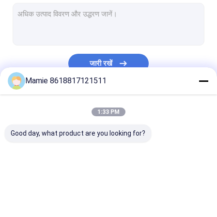
नलसाजी जल रिसाव डिटेक्टर
जल रिसाव ध्वनि डिटेक्टर
अल्ट्रासोनिक वॉटर पाइप लीक डिटेक्टर
जारी रखें
भूमिगत जल रिसाव डिटेक्टर
Mamie 8618817121511
भूमिगत पाइप लोकेटर
हमारी श्रेणियाँ
1:33 PM
पाइप रुकावट डिटेक्टर
Good day, what product are you looking for?
पानी का पता लगाने वाली मशीन
जल पाइपलाइन रिसाव
PQWT जल डिटेक्टर
पाइप नेटवर्क रिसाव 
डिटेक्टर