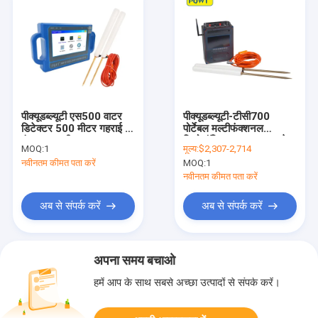
पीक्यूडब्ल्यूटी एस500 वाटर
पीक्यूडब्ल्यूटी-टीसी700
डिटेक्टर 500 मीटर गहराई 7
पोर्टेबल मल्टीफंक्शनल
इंच टच स्क्रीन
जियोलॉजिकल उपकरण गहरे
MOQ:
1
मूल्य:
$2,307-2,714
कुएं जल डिटेक्टर भूमिगत
नवीनतम कीमत पता करें
MOQ:
1
खोजक 600 एम
नवीनतम कीमत पता करें
अब से संपर्क करें
अब से संपर्क करें
अपना समय बचाओ
हमें आप के साथ सबसे अच्छा उत्पादों से संपर्क करें।