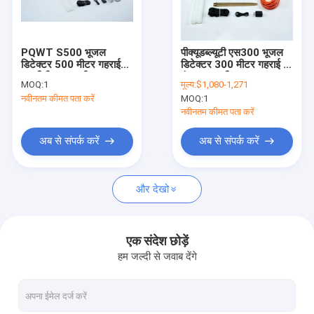
कारखाना दौरा
गुणवत्ता नियंत्रण
PQWT S500 भूजल
पीक्यूडब्ल्यूटी एस300 भूजल
डिटेक्टर 500 मीटर गहराई
डिटेक्टर 300 मीटर गहराई 7
हमसे संपर्क करें
एलसीडी टच स्क्रीन
इंच टच स्क्रीन
MOQ:
1
मूल्य:
$1,080-1,271
नवीनतम कीमत पता करें
MOQ:
1
समाचार
नवीनतम कीमत पता करें
मामले
अब से संपर्क करें
अब से संपर्क करें
और देखो
जल पाइपलाइन रिसाव डिटेक्टर
PQWT जल डिटेक्टर
एक संदेश छोड़ें
हम जल्दी से जवाब देंगे
पाइप नेटवर्क रिसाव मॉनिटर
भूवैज्ञानिक अन्वेषण उपकरण