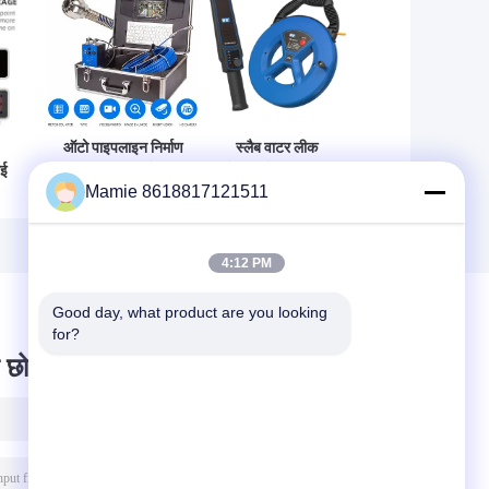
ऑटो पाइपलाइन निर्माण
स्लैब वाटर लीक
ाई
सीवर निरीक्षण कैमरा
डिटेक्शन के तहत OEM
Mamie 8618817121511
न
सिस्टम 20m 1080P
पाइप ब्लॉकेज डिटेक्टर
7inch
PQ-CD20 गहराई
20M
4:12 PM
Good day, what product are you looking 
for?
 छोड़ दो