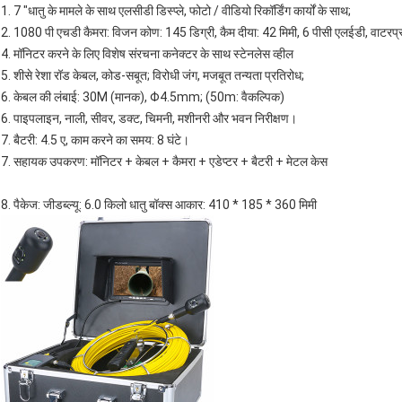
1. 7 "धातु के मामले के साथ एलसीडी डिस्प्ले, फोटो / वीडियो रिकॉर्डिंग कार्यों के साथ;
2. 1080 पी एचडी कैमरा: विजन कोण: 145 डिग्री, कैम दीया: 42 मिमी, 6 पीसी एलईडी, वाटरप
4. मॉनिटर करने के लिए विशेष संरचना कनेक्टर के साथ स्टेनलेस व्हील
5. शीसे रेशा रॉड केबल, कोड-सबूत; विरोधी जंग, मजबूत तन्यता प्रतिरोध;
6. केबल की लंबाई: 30M (मानक), Φ4.5mm; (50m: वैकल्पिक)
6. पाइपलाइन, नाली, सीवर, डक्ट, चिमनी, मशीनरी और भवन निरीक्षण।
7. बैटरी: 4.5 ए, काम करने का समय: 8 घंटे।
7. सहायक उपकरण: मॉनिटर + केबल + कैमरा + एडेप्टर + बैटरी + मेटल केस
8. पैकेज: जीडब्ल्यू: 6.0 किलो धातु बॉक्स आकार: 410 * 185 * 360 मिमी