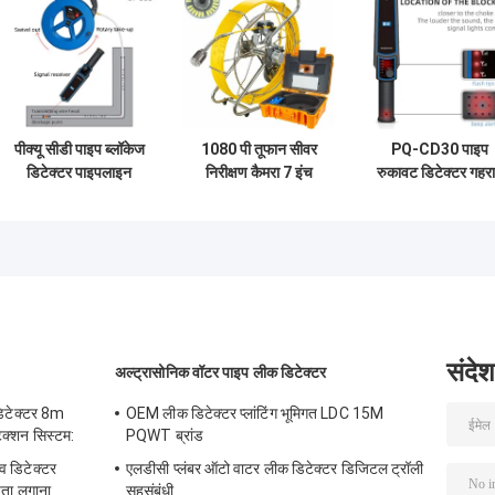
पीक्यू सीडी पाइप ब्लॉकेज
1080 पी तूफान सीवर
PQ-CD30 पाइप
डिटेक्टर पाइपलाइन
निरीक्षण कैमरा 7 इंच
रुकावट डिटेक्टर गहर
फाउंडेशन वाटर लीक
सीवर नाली निरीक्षण कैमरा
30M मुख्य जल लाइ
डिटेक्शन 30 मीटर
सिस्टम 20 मीटर केबल
रिसाव का पता लगाना
लंबाई:
संदेश
अल्ट्रासोनिक वॉटर पाइप लीक डिटेक्टर
िटेक्टर 8m
OEM लीक डिटेक्टर प्लांटिंग भूमिगत LDC 15M
्शन सिस्टम:
PQWT ब्रांड
 डिटेक्टर
एलडीसी प्लंबर ऑटो वाटर लीक डिटेक्टर डिजिटल ट्रॉली
ता लगाना
सहसंबंधी