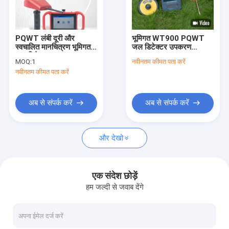
कारखाना दौरा
गुणवत्ता नियंत्रण
PQWT लंबी दूरी और
भूमिगत WT900 PQWT
स्वचालित मानचित्रण भूमिगत
जल डिटेक्टर उपकरण
हमसे संपर्क करें
जल डिटेक्टर
1200m
MOQ:
1
नवीनतम कीमत पता करें
नवीनतम कीमत पता करें
समाचार
मामले
अब से संपर्क करें
अब से संपर्क करें
और देखो
जल पाइपलाइन रिसाव डिटेक्टर
PQWT जल डिटेक्टर
एक संदेश छोड़ें
हम जल्दी से जवाब देंगे
पाइप नेटवर्क रिसाव मॉनिटर
भूवैज्ञानिक अन्वेषण उपकरण