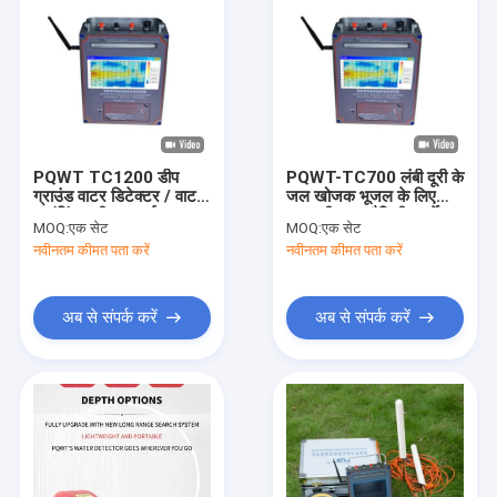
PQWT TC1200 डीप
PQWT-TC700 लंबी दूरी के
ग्राउंड वाटर डिटेक्टर / वाटर
जल खोजक भूजल के लिए
फाइंडिंग मशीन गहराई 600m
600 मीटर भूभौतिकीय सर्वेक्षण
MOQ:
एक सेट
MOQ:
एक सेट
900m 1500m
नवीनतम कीमत पता करें
नवीनतम कीमत पता करें
अब से संपर्क करें
अब से संपर्क करें
घर
उत्पादों
हमारे बारे में