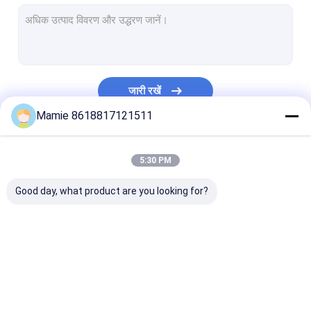
नलसाजी जल रिसाव डिटेक्टर
जल रिसाव ध्वनि डिटेक्टर
अल्ट्रासोनिक वॉटर पाइप लीक डिटेक्टर
जारी रखें
भूमिगत जल रिसाव डिटेक्टर
Mamie 8618817121511
भूमिगत पाइप लोकेटर
हमारी श्रेणियाँ
5:30 PM
पाइप रुकावट डिटेक्टर
Good day, what product are you looking for?
पानी का पता लगाने वाली मशीन
जल पाइपलाइन रिसाव
PQWT जल डिटेक्टर
पाइप नेटवर्क रिसाव 
डिटेक्टर